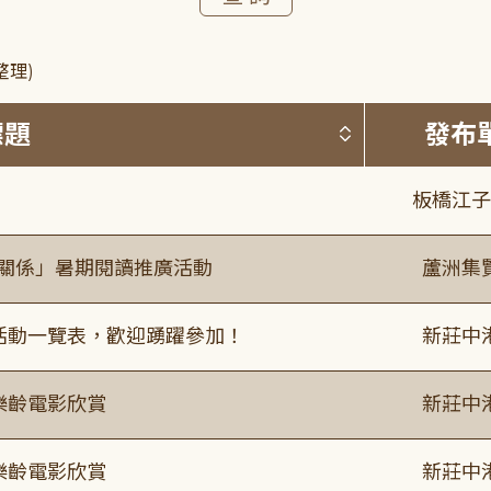
整理)
按標題排序 
標題
發布
板橋江子
好關係」暑期閱讀推廣活動
蘆洲集
廣活動一覽表，歡迎踴躍參加！
新莊中
樂齡電影欣賞
新莊中
樂齡電影欣賞
新莊中