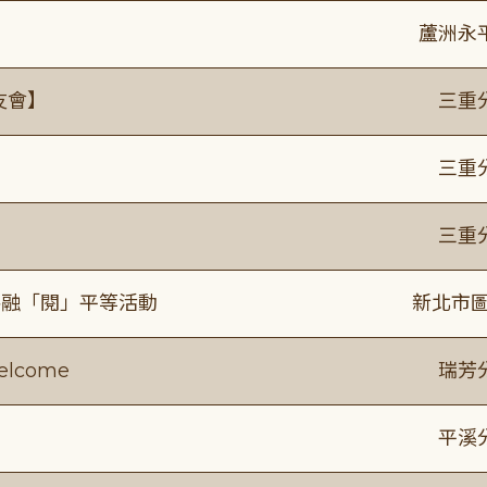
蘆洲永
友會】
三重
】
三重
】
三重
共融「閱」平等活動
新北市圖
lcome
瑞芳
平溪