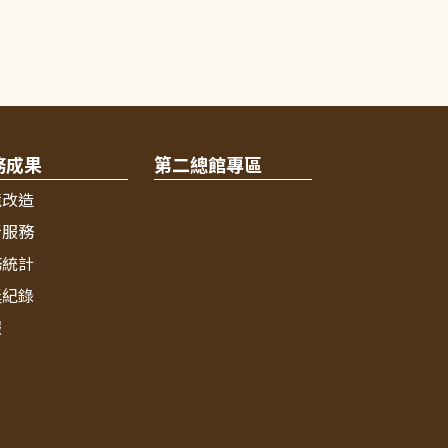
務成果
第二總館專區
境改造
新服務
務統計
獎紀錄
報