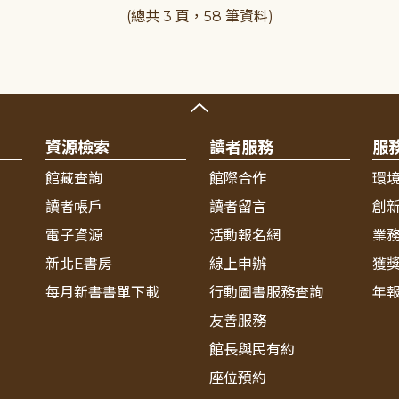
(總共 3 頁，58 筆資料)
資源檢索
讀者服務
服
館藏查詢
館際合作
環
讀者帳戶
讀者留言
創
電子資源
活動報名網
業
新北E書房
線上申辦
獲
每月新書書單下載
行動圖書服務查詢
年
友善服務
館長與民有約
座位預約