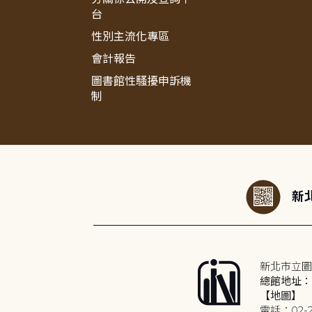
台
性別主流化專區
會計報告
圖書館性騷擾申訴機
制
:::
新北
新北市立圖
總館地址：2
【地圖】
電話：02-2