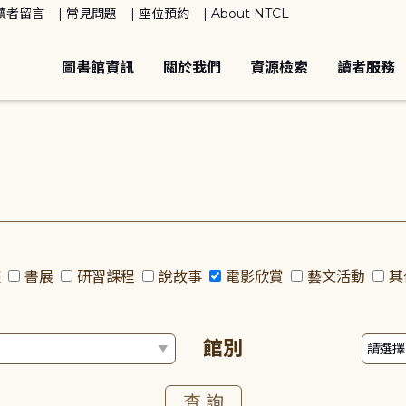
讀者留言
常見問題
座位預約
About NTCL
圖書館資訊
關於我們
資源檢索
讀者服務
座
書展
研習課程
說故事
電影欣賞
藝文活動
其
館別