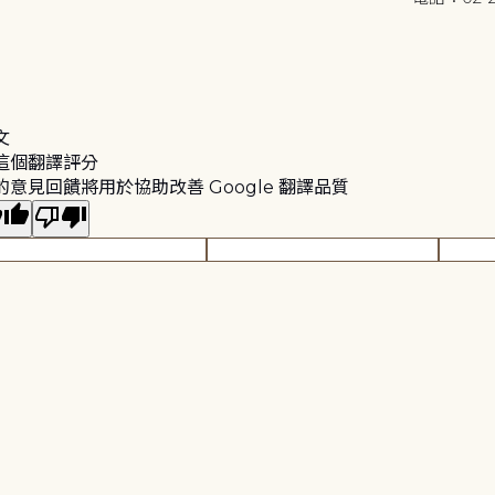
文
這個翻譯評分
的意見回饋將用於協助改善 Google 翻譯品質