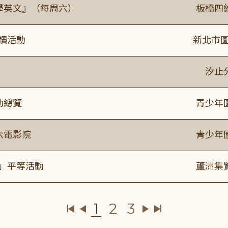
通學英文』（每周六）
板橋四
閱讀活動
新北市圖
》
汐止
動總覽
青少年
六電影院
青少年
閱」平等活動
蘆洲集
1
2
3