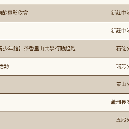
樂齡電影欣賞
新莊中
新莊中
青少年館】茶香里山共學行動起跑
石碇
活動
瑞芳
泰山
蘆洲長
】
五股