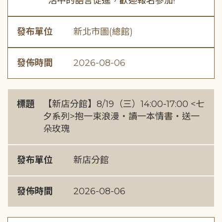
活中的語言促進，歡迎報名參加!
發布單位
新北市圖(總館)
發佈時間
2026-08-06
標題
【新店分館】8/19（三）14:00-17:00 <七
夕系列>抱一束浪漫・讀一本情書・送一
朵玫瑰
發布單位
新店分館
發佈時間
2026-08-06