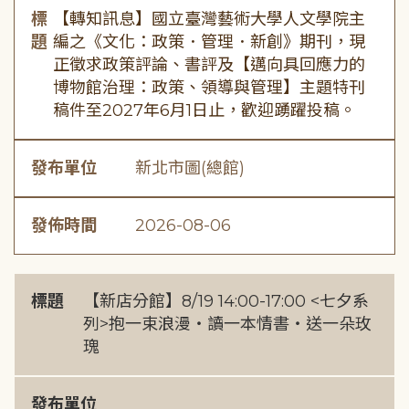
標
【轉知訊息】國立臺灣藝術大學人文學院主
題
編之《文化：政策．管理．新創》期刊，現
正徵求政策評論、書評及【邁向具回應力的
博物館治理：政策、領導與管理】主題特刊
稿件至2027年6月1日止，歡迎踴躍投稿。
發布單位
新北市圖(總館)
發佈時間
2026-08-06
標題
【新店分館】8/19 14:00-17:00 <七夕系
列>抱一束浪漫・讀一本情書・送一朵玫
瑰
發布單位