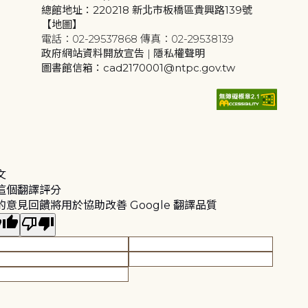
總館地址：220218 新北市板橋區貴興路139號
【地圖】
電話：02-29537868 傳真：02-29538139
政府網站資料開放宣告
|
隱私權聲明
圖書館信箱：cad2170001@ntpc.gov.tw
文
這個翻譯評分
的意見回饋將用於協助改善 Google 翻譯品質