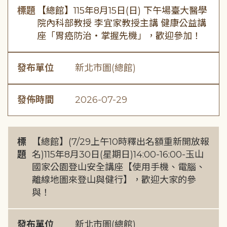
標題
【總館】115年8月15日(日) 下午場臺大醫學
院內科部教授 李宜家教授主講 健康公益講
座「胃癌防治・掌握先機」，歡迎參加！
發布單位
新北市圖(總館)
發佈時間
2026-07-29
標
【總館】(7/29上午10時釋出名額重新開放報
題
名)115年8月30日(星期日)14:00-16:00-玉山
國家公園登山安全講座【使用手機、電腦、
離線地圖來登山與健行】，歡迎大家的參
與！
發布單位
新北市圖(總館)