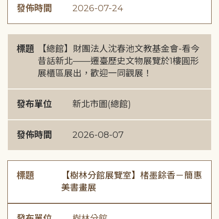
發佈時間
2026-07-24
標題
【總館】財團法人沈春池文教基金會-看今
昔話新北——遷臺歷史文物展覽於1樓圓形
展櫃區展出，歡迎一同觀展！
發布單位
新北市圖(總館)
發佈時間
2026-08-07
標題
【樹林分館展覽室】楮墨餘香－簡惠
美書畫展
發布單位
樹林分館