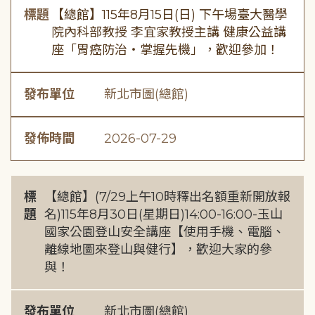
標題
【總館】115年8月15日(日) 下午場臺大醫學
院內科部教授 李宜家教授主講 健康公益講
座「胃癌防治・掌握先機」，歡迎參加！
發布單位
新北市圖(總館)
發佈時間
2026-07-29
標
【總館】(7/29上午10時釋出名額重新開放報
題
名)115年8月30日(星期日)14:00-16:00-玉山
國家公園登山安全講座【使用手機、電腦、
離線地圖來登山與健行】，歡迎大家的參
與！
發布單位
新北市圖(總館)