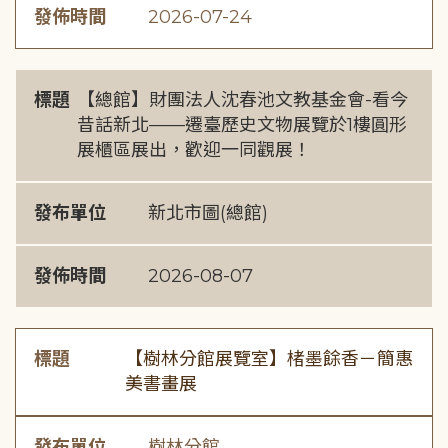
發佈時間
2026-07-24
標題
【總館】財團法人沈春池文教基金會-看今
昔話新北——遷臺歷史文物展覽於1樓圓形
展櫃區展出，歡迎一同觀展！
發布單位
新北市圖(總館)
發佈時間
2026-08-07
標題
【樹林分館展覽室】楮墨餘香－簡惠
美書畫展
發布單位
樹林分館