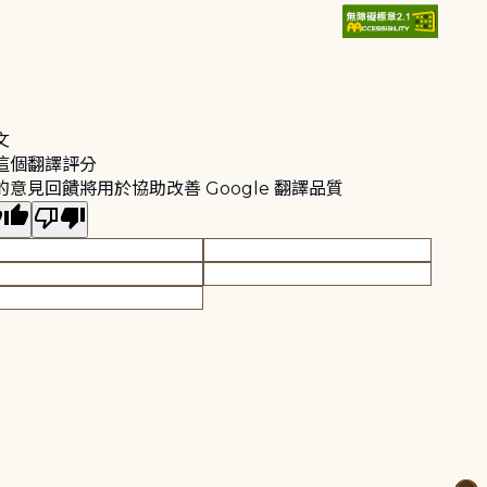
文
這個翻譯評分
的意見回饋將用於協助改善 Google 翻譯品質