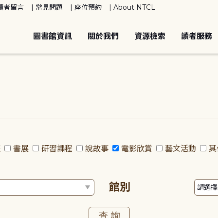
讀者留言
常見問題
座位預約
About NTCL
圖書館資訊
關於我們
資源檢索
讀者服務
座
書展
研習課程
說故事
電影欣賞
藝文活動
其
館別