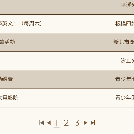
平溪
通學英文』（每周六）
板橋四
閱讀活動
新北市圖
》
汐止
動總覽
青少年
六電影院
青少年
1
2
3