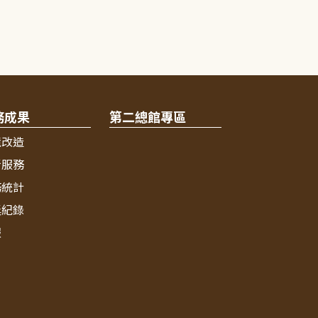
務成果
第二總館專區
境改造
新服務
務統計
獎紀錄
報