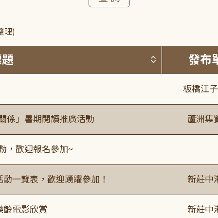
整理)
按標題排序 
標題
發布
板橋江子
好關係」暑期閱讀推廣活動
蘆洲集
活動，歡迎報名參加~
廣活動一覽表，歡迎踴躍參加！
新莊中
樂齡電影欣賞
新莊中