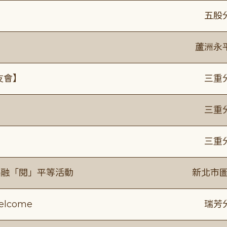
】
五股
蘆洲永
友會】
三重
】
三重
】
三重
共融「閱」平等活動
新北市圖
lcome
瑞芳