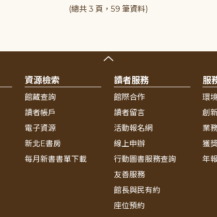
(總共 3 頁，59 筆資料)
資源檢索
讀者服務
服
館藏查詢
館際合作
環
讀者帳戶
讀者留言
創
電子資源
活動報名網
業
新北E書房
線上申辦
獲
每月新書書單下載
行動圖書服務查詢
年
友善服務
館長與民有約
座位預約