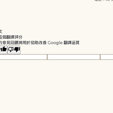
文
這個翻譯評分
的意見回饋將用於協助改善 Google 翻譯品質