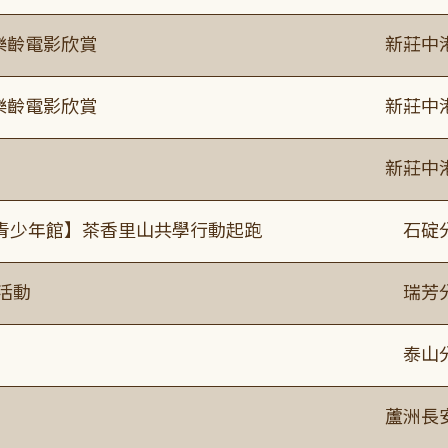
樂齡電影欣賞
新莊中
樂齡電影欣賞
新莊中
新莊中
青少年館】茶香里山共學行動起跑
石碇
活動
瑞芳
泰山
蘆洲長