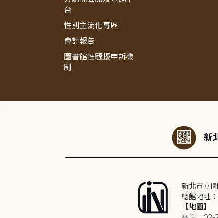
台
性別主流化專區
會計報告
圖書館性騷擾申訴機
制
:::
新北
新北市立圖
總館地址：2
【地圖】
電話：02-2