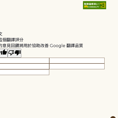
文
這個翻譯評分
的意見回饋將用於協助改善 Google 翻譯品質