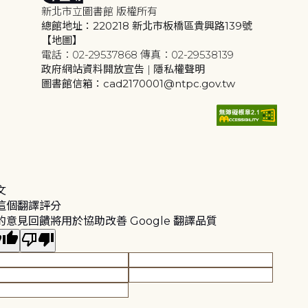
新北市立圖書館 版權所有
總館地址：220218 新北市板橋區貴興路139號
【地圖】
電話：02-29537868 傳真：02-29538139
政府網站資料開放宣告
|
隱私權聲明
圖書館信箱：cad2170001@ntpc.gov.tw
文
這個翻譯評分
的意見回饋將用於協助改善 Google 翻譯品質