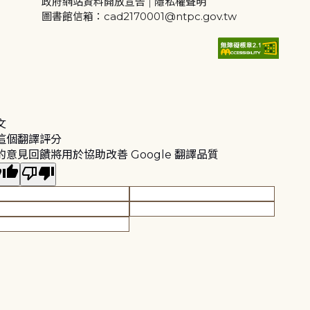
政府網站資料開放宣告
|
隱私權聲明
圖書館信箱：cad2170001@ntpc.gov.tw
文
這個翻譯評分
的意見回饋將用於協助改善 Google 翻譯品質