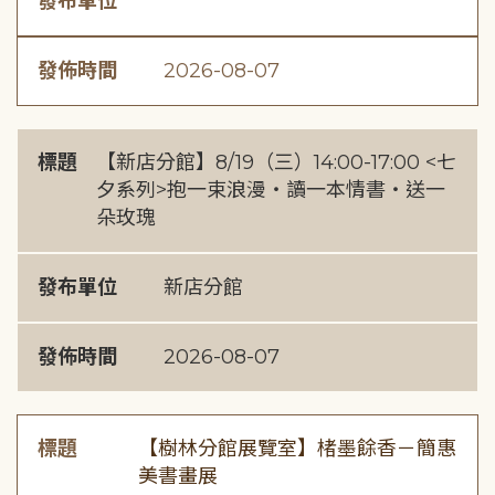
發布單位
發佈時間
2026-08-07
標題
【新店分館】8/19（三）14:00-17:00 <七
夕系列>抱一束浪漫・讀一本情書・送一
朵玫瑰
發布單位
新店分館
發佈時間
2026-08-07
標題
【樹林分館展覽室】楮墨餘香－簡惠
美書畫展