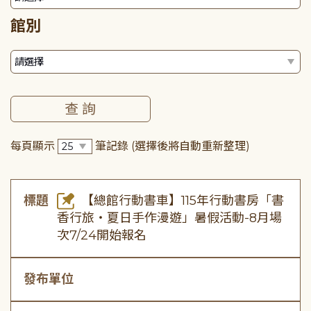
館別
每頁顯示
筆記錄
(選擇後將自動重新整理)
標題
【總館行動書車】115年行動書房「書
香行旅・夏日手作漫遊」暑假活動-8月場
次7/24開始報名
發布單位