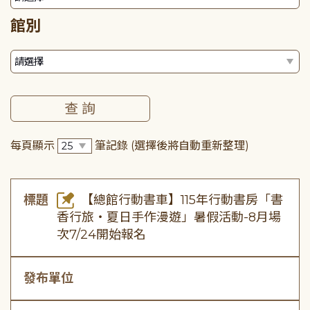
館別
每頁顯示
筆記錄
(選擇後將自動重新整理)
標題
【總館行動書車】115年行動書房「書
香行旅・夏日手作漫遊」暑假活動-8月場
次7/24開始報名
發布單位