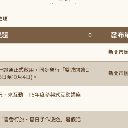
整理)
按標題排序 
標題
發布
新北市圖
日一證通正式啟用，同步舉行「雙城閱讀E
新北市圖
日至10月4日)。
、來互動｜115年度參與式互動講座
房「書香行旅・夏日手作漫遊」暑假活