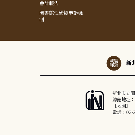
會計報告
圖書館性騷擾申訴機
制
:::
新北
新北市立圖
總館地址：2
【地圖】
電話：02-2