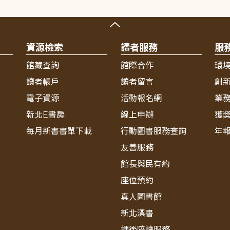
資源檢索
讀者服務
服
館藏查詢
館際合作
環
讀者帳戶
讀者留言
創
電子資源
活動報名網
業
新北E書房
線上申辦
獲
每月新書書單下載
行動圖書服務查詢
年
友善服務
館長與民有約
座位預約
真人圖書館
新北漂書
課後陪讀服務