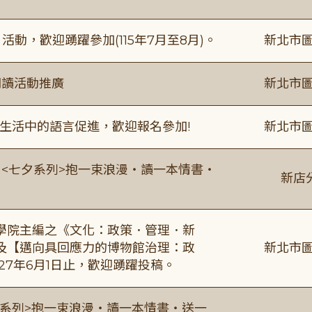
動，歡迎踴躍參加(115年7月至8月)。
新北市圖
閱讀活動推廣
新北市圖
生活中的語言促進，歡迎報名參加!
新北市圖
:00 <七夕系列>抱一束浪漫・讀一本情書・
新店
學院主編之《文化：政策．管理．新
及【邁向具回應力的博物館治理：政
新北市圖
27年6月1日止，歡迎踴躍投稿。
0 <七夕系列>抱一束浪漫・讀一本情書・送一