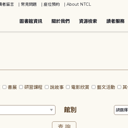
讀者留言
常見問題
座位預約
About NTCL
圖書館資訊
關於我們
資源檢索
讀者服務
座
書展
研習課程
說故事
電影欣賞
藝文活動
其
館別