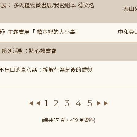
展： 多肉植物微書展/我愛繪本-德文名
泰山
籤》主題書展「 繪本裡的大小事」
中和員
ry」系列活動：點心讀書會
說不出口的真心話：拆解行為背後的愛與
1
2
3
4
5
(總共 17 頁，419 筆資料)