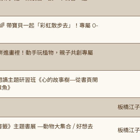
 帶寶貝一起「彩虹散步去」！專屬 0-
拼進畫裡！動手玩植物，親子共創專屬
元閱讀主題研習班《心的故事樹—從書頁開
章魚》
板橋江子
書籤》主題書展 —動物大集合 / 好想去
板橋江子