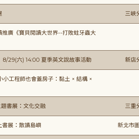
屋
三峽
讀推廣《寶貝閱讀大世界--打敗蛀牙蟲大
館】8/29(六) 14:00 夏季英文說故事活動
新店
工程師也會蓋房子：黏土 × 結構 ×
主題書展：文化交融
三重
線上書展：散讀島嶼
新北市圖