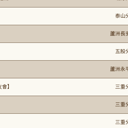
泰山
蘆洲長
】
五股
蘆洲永
友會】
三重
】
三重
】
三重