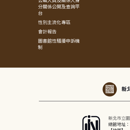
公職人員及關係人身
分關係公開及查詢平
台
性別主流化專區
會計報告
圖書館性騷擾申訴機
制
:::
新北
新北市立圖
總館地址：2