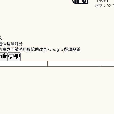
【地圖】
電話：02-2
文
這個翻譯評分
的意見回饋將用於協助改善 Google 翻譯品質