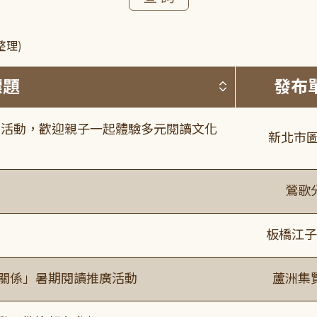
整理)
按標題排序 
標題
發布
故事活動，歡迎親子一起體驗多元閱讀文化
新北市圖
鶯歌
板橋江子
好關係」暑期閱讀推廣活動
蘆洲集