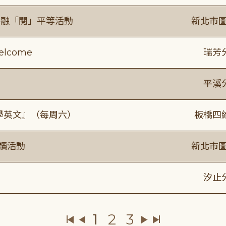
共融「閱」平等活動
新北市圖
lcome
瑞芳
平溪
通學英文』（每周六）
板橋四
閱讀活動
新北市圖
》
汐止
1
2
3