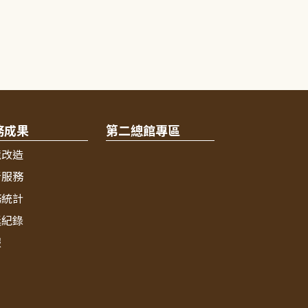
務成果
第二總館專區
境改造
新服務
務統計
獎紀錄
報