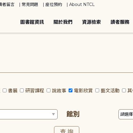
讀者留言
常見問題
座位預約
About NTCL
圖書館資訊
關於我們
資源檢索
讀者服務
座
書展
研習課程
說故事
電影欣賞
藝文活動
其
館別