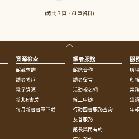
(總共 3 頁，61 筆資料)
資源檢索
讀者服務
服
館藏查詢
館際合作
環
讀者帳戶
讀者留言
創
電子資源
活動報名網
業
新北E書房
線上申辦
獲
每月新書書單下載
行動圖書服務查詢
年
友善服務
館長與民有約