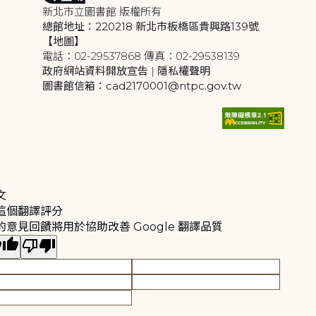
新北市立圖書館 版權所有
總館地址：220218 新北市板橋區貴興路139號
【地圖】
電話：02-29537868 傳真：02-29538139
政府網站資料開放宣告
|
隱私權聲明
圖書館信箱：cad2170001@ntpc.gov.tw
文
這個翻譯評分
的意見回饋將用於協助改善 Google 翻譯品質