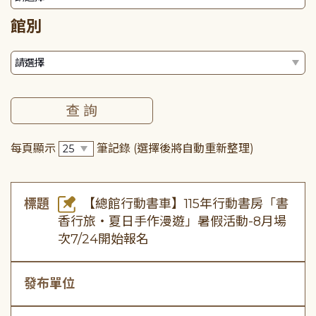
館別
每頁顯示
筆記錄
(選擇後將自動重新整理)
標題
【總館行動書車】115年行動書房「書
香行旅・夏日手作漫遊」暑假活動-8月場
次7/24開始報名
發布單位