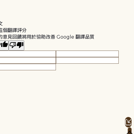
文
這個翻譯評分
的意見回饋將用於協助改善 Google 翻譯品質