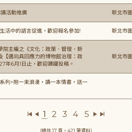
閱讀活動推廣
新北市圖
生活中的語言促進，歡迎報名參加!
新北市圖
學院主編之《文化：政策．管理．新
及【邁向具回應力的博物館治理：政
新北市圖
27年6月1日止，歡迎踴躍投稿。
0 <七夕系列>抱一束浪漫・讀一本情書・送一
1
2
3
4
5
(總共 17 頁，421 筆資料)