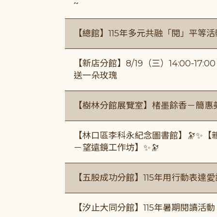
~
【總館】115年多元共融「閱」平等
【新店分館】8/19（三）14:00-17
送一朵玫瑰
【樹林分館展覽室】楮墨餘香－簡惠
【林口區李科永紀念圖書館】🔭✨【
－望遠鏡工作坊】✨🔭
【五股成功分館】115年用行動表達愛
【汐止大同分館】115年暑期閱讀活動