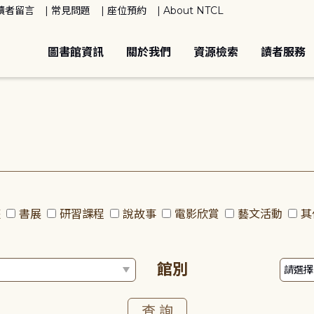
讀者留言
常見問題
座位預約
About NTCL
圖書館資訊
關於我們
資源檢索
讀者服務
座
書展
研習課程
說故事
電影欣賞
藝文活動
其
館別