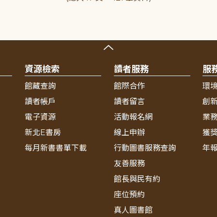
資源檢索
讀者服務
服
館藏查詢
館際合作
環
讀者帳戶
讀者留言
創
電子資源
活動報名網
業
新北E書房
線上申辦
獲
每月新書書單下載
行動圖書服務查詢
年
友善服務
館長與民有約
座位預約
真人圖書館