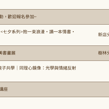
活動，歡迎報名參加~
:00 <七夕系列>抱一束浪漫・讀一本情書・
新店
美書畫展
樹林
親子共學｜同理心鏡像：光學與情緒反射
講座