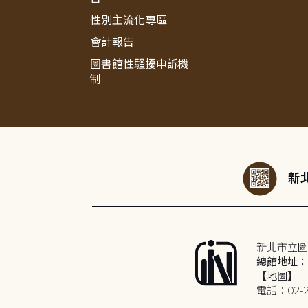
性別主流化專區
會計報告
圖書館性騷擾申訴機
制
:::
新北
新北市立圖
總館地址：2
【地圖】
電話：02-2