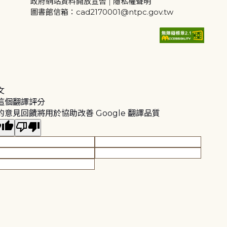
政府網站資料開放宣告
|
隱私權聲明
圖書館信箱：cad2170001@ntpc.gov.tw
文
這個翻譯評分
的意見回饋將用於協助改善 Google 翻譯品質