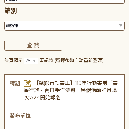
館別
每頁顯示
筆記錄
(選擇後將自動重新整理)
標題
【總館行動書車】115年行動書房「書
香行旅・夏日手作漫遊」暑假活動-8月場
次7/24開始報名
發布單位