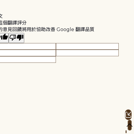
文
這個翻譯評分
的意見回饋將用於協助改善 Google 翻譯品質