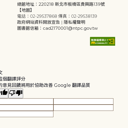
總館地址：220218 新北市板橋區貴興路139號
【地圖】
電話：02-29537868 傳真：02-29538139
政府網站資料開放宣告
|
隱私權聲明
圖書館信箱：cad2170001@ntpc.gov.tw
文
這個翻譯評分
的意見回饋將用於協助改善 Google 翻譯品質