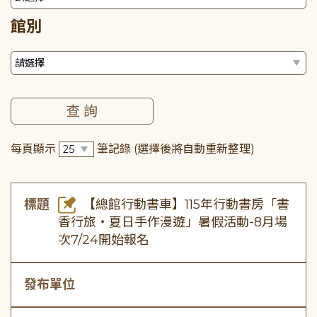
館別
每頁顯示
筆記錄
(選擇後將自動重新整理)
標題
【總館行動書車】115年行動書房「書
香行旅・夏日手作漫遊」暑假活動-8月場
次7/24開始報名
發布單位