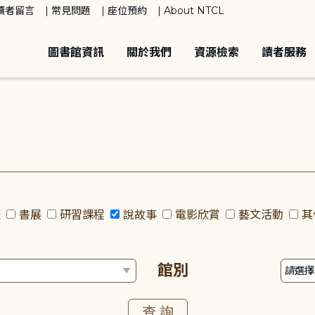
讀者留言
常見問題
座位預約
About NTCL
圖書館資訊
關於我們
資源檢索
讀者服務
座
書展
研習課程
說故事
電影欣賞
藝文活動
其
館別