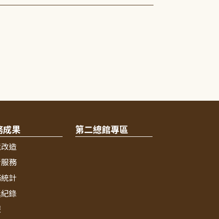
務成果
第二總館專區
境改造
新服務
務統計
獎紀錄
報