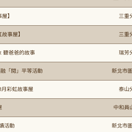
事屋】
三重
虹故事屋】
三重
: 聽爸爸的故事
瑞芳
共融「閱」平等活動
新北市圖
年8月彩虹故事屋
泰山
屋
中和員
閱讀活動
新北市圖