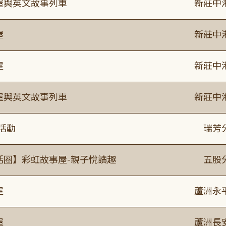
事屋與英文故事列車
新莊中
屋
新莊中
屋
新莊中
事屋與英文故事列車
新莊中
活動
瑞芳
活圈】彩虹故事屋-親子悅讀趣
五股
屋
蘆洲永
屋
蘆洲長