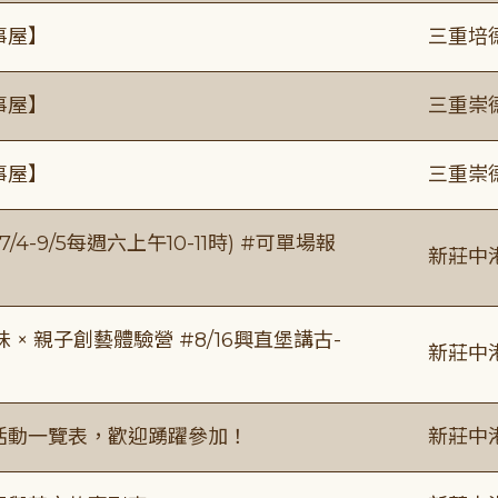
事屋】
三重培
事屋】
三重崇
事屋】
三重崇
/4-9/5每週六上午10-11時) #可單場報
新莊中
 親子創藝體驗營 #8/16興直堡講古-
新莊中
廣活動一覽表，歡迎踴躍參加！
新莊中