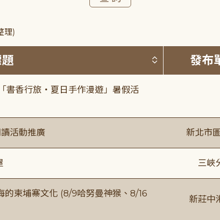
整理)
按標題排序 
標題
發布
房「書香行旅・夏日手作漫遊」暑假活
閱讀活動推廣
新北市圖
屋
三峽
柬埔寨文化 (8/9哈努曼神猴、8/16
新莊中