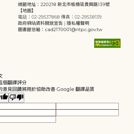
總館地址：220218 新北市板橋區貴興路139號
【地圖】
電話：02-29537868 傳真：02-29538139
政府網站資料開放宣告
|
隱私權聲明
圖書館信箱：cad2170001@ntpc.gov.tw
文
這個翻譯評分
的意見回饋將用於協助改善 Google 翻譯品質