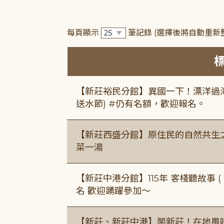
每頁顯示
筆記錄
(選擇後將自動重新
【新莊裕民分館】異國一下！漂洋過海的
送水節) #仍有名額，歡迎報名。
【新莊西盛分館】原住民的自然共生之家
菜一湯
【新莊中港分館】115年 客棧聽故事 ( 7
名 歡迎踴躍參加～
【新莊、新莊中港】鬧新莊！在地風味 ×