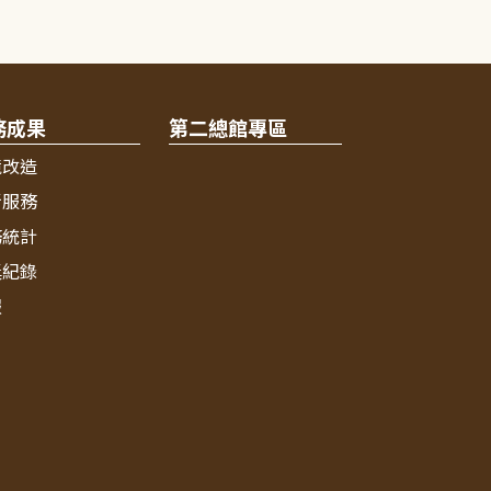
務成果
第二總館專區
境改造
新服務
務統計
獎紀錄
報