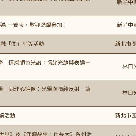
新莊中
廣活動一覽表，歡迎踴躍參加！
新莊中
共融「閱」平等活動
新北市圖
學｜情感顏色光譜：情緒光線與表達－
林口
學｜同理心鏡像：光學與情緒反射－望
林口
閱讀活動
新北市圖
感世界》及《伴聽故事，伴長大》系列活