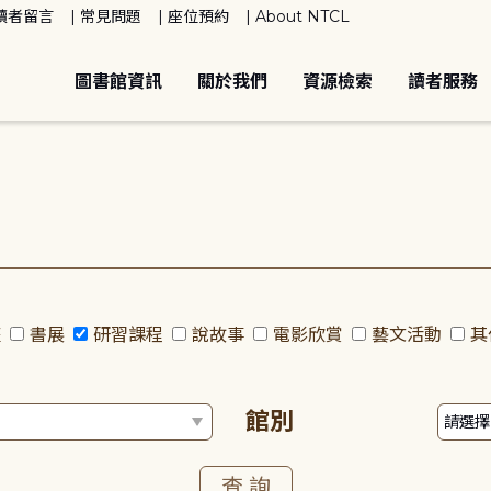
讀者留言
常見問題
座位預約
About NTCL
圖書館資訊
關於我們
資源檢索
讀者服務
座
書展
研習課程
說故事
電影欣賞
藝文活動
其
館別