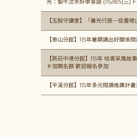
光：製牛汶水好學客語 (115/8/5(三
【五股守讓堂】「暑光行旅─從書裡
【泰山分館】115年暑期讀出好關係
【新莊中港分館】115年 哈客采風故事課 ( 7
＃加開名額 歡迎報名參加
【平溪分館】115年多元閱讀推廣計畫