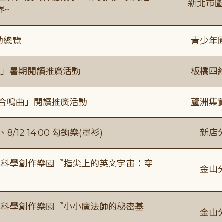
新北市圖
界~
動總覽
青少年
係」暑期閱讀推廣活動
板橋四
的合鳴曲」閱讀推廣活動
蘆洲集
/12 14:00 勾鉤樂(罩衫)
新店
與科學創作樂園『指尖上的英文宇宙：穿
金山
與科學創作樂園『小小魔法師的秘密基
金山