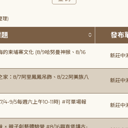
整理)
按標題排序 
標題
發布
柬埔寨文化 (8/9哈努曼神猴、8/16
新莊中
：8/7阿里鳳鳳吊飾、8/22阿美族八
新莊中
/4-9/5每週六上午10-11時) #可單場報
新莊中
 親子創藝體驗營 #8/16興直堡講古-