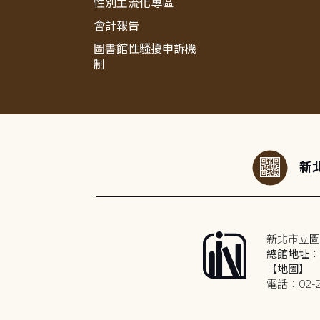
性別主流化專區
會計報告
圖書館性騷擾申訴機
制
:::
新北
新北市立圖
總館地址：2
【地圖】
電話：02-2