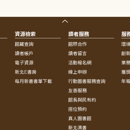
資源檢索
讀者服務
服
館藏查詢
館際合作
環
讀者帳戶
讀者留言
創
電子資源
活動報名網
業
新北E書房
線上申辦
獲
每月新書書單下載
行動圖書服務查詢
年
友善服務
館長與民有約
座位預約
真人圖書館
新北漂書