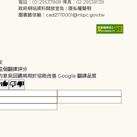
電話：02-29537868 傳真：02-29538139
政府網站資料開放宣告
|
隱私權聲明
圖書館信箱：cad2170001@ntpc.gov.tw
文
這個翻譯評分
的意見回饋將用於協助改善 Google 翻譯品質