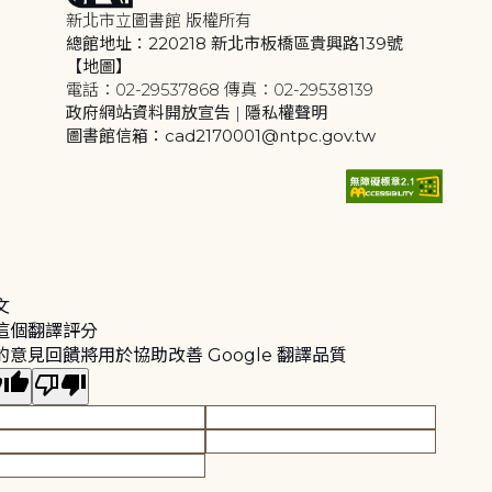
新北市立圖書館 版權所有
總館地址：220218 新北市板橋區貴興路139號
【地圖】
電話：02-29537868 傳真：02-29538139
政府網站資料開放宣告
|
隱私權聲明
圖書館信箱：cad2170001@ntpc.gov.tw
文
這個翻譯評分
的意見回饋將用於協助改善 Google 翻譯品質