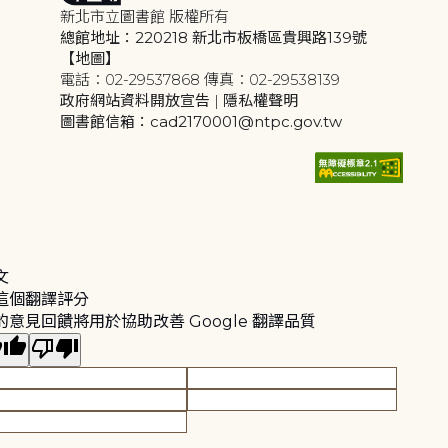
新北市立圖書館 版權所有
總館地址：220218 新北市板橋區貴興路139號
【地圖】
電話：02-29537868 傳真：02-29538139
政府網站資料開放宣告
|
隱私權聲明
圖書館信箱：cad2170001@ntpc.gov.tw
文
這個翻譯評分
的意見回饋將用於協助改善 Google 翻譯品質