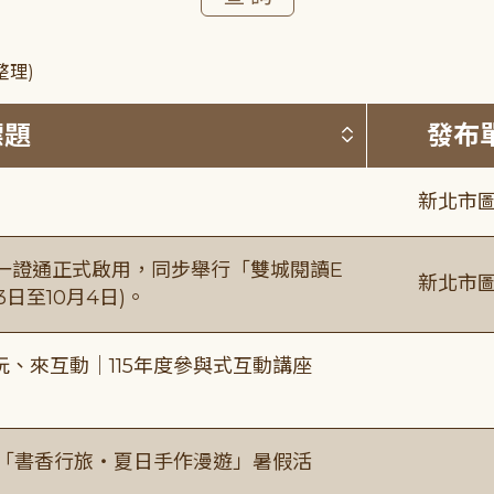
整理)
按標題排序 
標題
發布
新北市圖
日一證通正式啟用，同步舉行「雙城閱讀E
新北市圖
日至10月4日)。
、來互動｜115年度參與式互動講座
房「書香行旅・夏日手作漫遊」暑假活