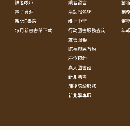
讀者帳戶
讀者留言
創
電子資源
活動報名網
業
新北E書房
線上申辦
獲
每月新書書單下載
行動圖書服務查詢
年
友善服務
館長與民有約
座位預約
真人圖書館
新北漂書
課後陪讀服務
新北學專區