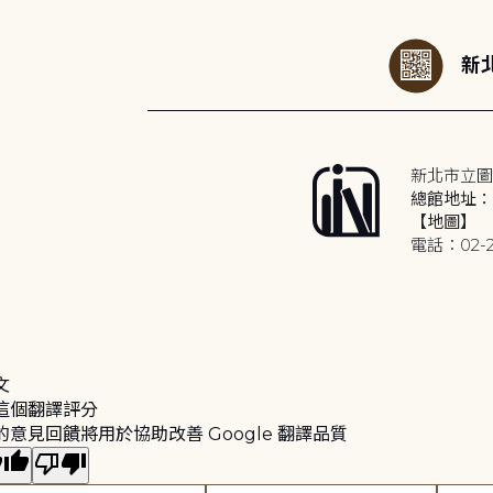
新北
新北市立圖
總館地址：2
【地圖】
電話：02-2
文
這個翻譯評分
的意見回饋將用於協助改善 Google 翻譯品質