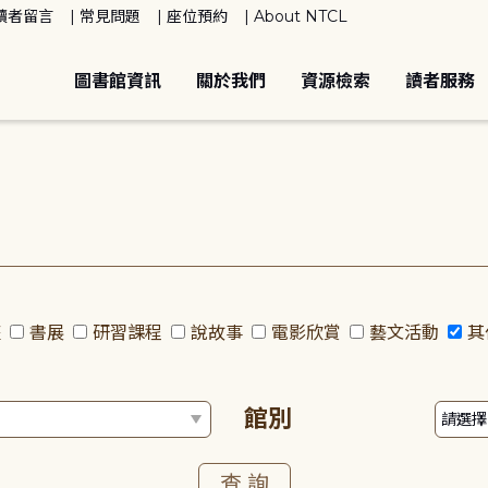
讀者留言
常見問題
座位預約
About NTCL
圖書館資訊
關於我們
資源檢索
讀者服務
座
書展
研習課程
說故事
電影欣賞
藝文活動
其
館別