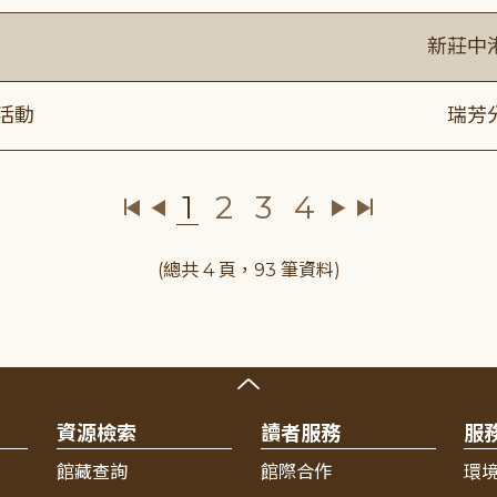
新莊中
活動
瑞芳
1
2
3
4
(總共 4 頁，93 筆資料)
資源檢索
讀者服務
服
館藏查詢
館際合作
環