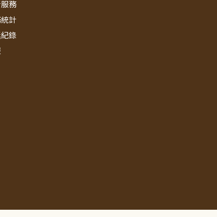
新服務
務統計
獎紀錄
報