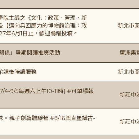
學院主編之《文化：政策．管理．新
及【邁向具回應力的博物館治理：政
新北市圖
27年6月1日止，歡迎踴躍投稿。
好關係」暑期閱讀推廣活動
蘆洲集
館課後陪讀服務
新北市圖
/4-9/5每週六上午10-11時) #可單場報
新莊中
 親子創藝體驗營 #8/16興直堡講古-
新莊中