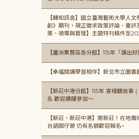
【轉知訊息】國立臺灣藝術大學人文
創》期刊，現正徵求政策評論、書評
策、領導與管理】主題特刊稿件至20
【蘆洲集賢區各分館】115年「讀出
【幸福閱讀學習相伴】新北市立圖書
【新莊中港分館】115年 客棧聽故事 ( 7
名 歡迎踴躍參加～
【新莊、新莊中港】鬧新莊！在地風味 ×
台語囡仔營 仍有名額歡迎報名~