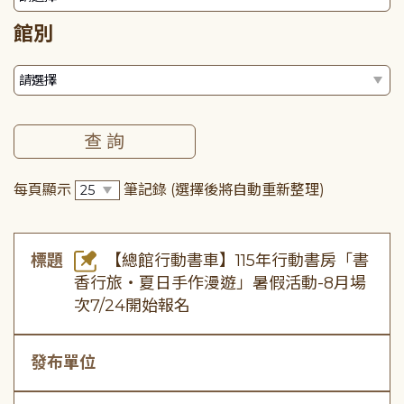
館別
每頁顯示
筆記錄
(選擇後將自動重新整理)
標題
【總館行動書車】115年行動書房「書
香行旅・夏日手作漫遊」暑假活動-8月場
次7/24開始報名
發布單位