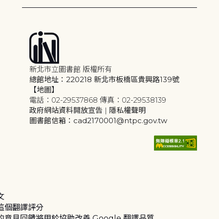
新北市立圖書館 版權所有
總館地址：220218 新北市板橋區貴興路139號
【地圖】
電話：02-29537868 傳真：02-29538139
政府網站資料開放宣告
|
隱私權聲明
圖書館信箱：cad2170001@ntpc.gov.tw
文
這個翻譯評分
的意見回饋將用於協助改善 Google 翻譯品質