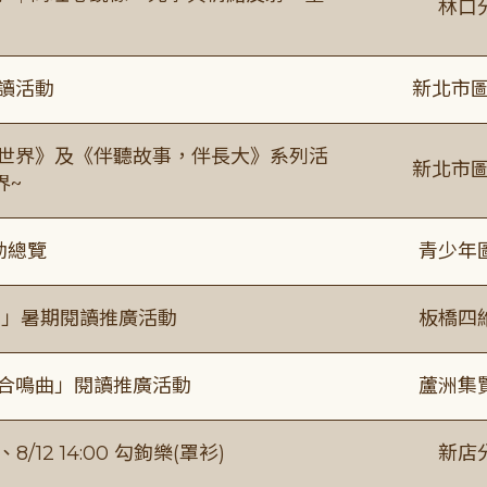
林口
閱讀活動
新北市圖
感世界》及《伴聽故事，伴長大》系列活
新北市圖
界~
動總覽
青少年
係」暑期閱讀推廣活動
板橋四
的合鳴曲」閱讀推廣活動
蘆洲集
/12 14:00 勾鉤樂(罩衫)
新店