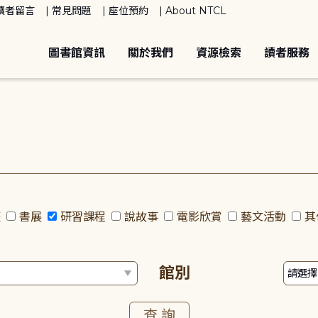
讀者留言
常見問題
座位預約
About NTCL
圖書館資訊
關於我們
資源檢索
讀者服務
座
書展
研習課程
說故事
電影欣賞
藝文活動
其
館別