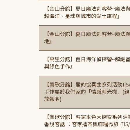
【金山分館】夏日魔法創客營~魔法
越海洋、星球與城市的黏土旅程』
【金山分館】夏日魔法創客營~魔法
地』
【萬里分館】夏日海洋偵探營~解謎
與綠色手作』
【鶯歌分館】愛的協奏曲系列活動115/8/3
手作屬於我們家的「情感時光機」(親子手作
放報名)
【鶯歌分館】客家本色大探索系列活動115/8
香說客話 ：客家擂茶與麻糬微旅 (115/