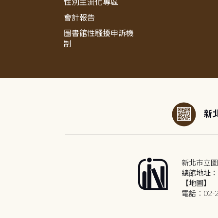
性別主流化專區
會計報告
圖書館性騷擾申訴機
制
:::
新北
新北市立圖
總館地址：2
【地圖】
電話：02-2