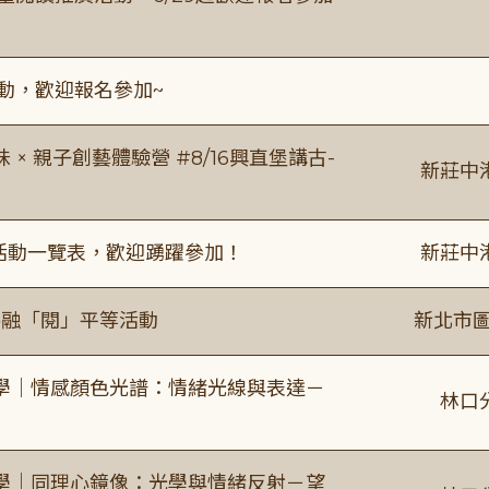
活動，歡迎報名參加~
 親子創藝體驗營 #8/16興直堡講古-
新莊中
廣活動一覽表，歡迎踴躍參加！
新莊中
共融「閱」平等活動
新北市圖
學｜情感顏色光譜：情緒光線與表達－
林口
學｜同理心鏡像：光學與情緒反射－望