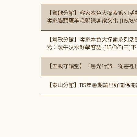
【鶯歌分館】客家本色大探索系列活動115/8
客家貓頭鷹羊毛氈識客家文化 (115/8/
【鶯歌分館】客家本色大探索系列活動115/8
光：製牛汶水好學客語 (115/8/5(三
【五股守讓堂】「暑光行旅─從書裡
【泰山分館】115年暑期讀出好關係