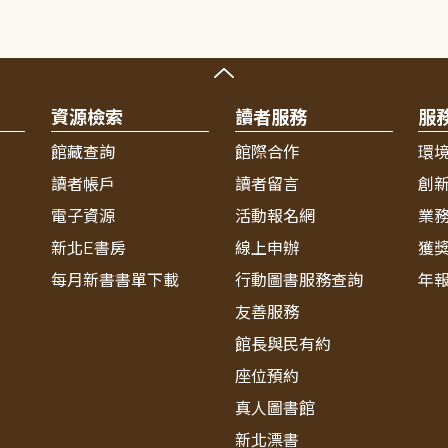
資源檢索
讀者服務
服
館藏查詢
館際合作
環
讀者帳戶
讀者留言
創
電子資源
活動報名網
業
新北E書房
線上申辦
獲
每月新書書單下載
行動圖書服務查詢
年
友善服務
館長與民有約
座位預約
真人圖書館
新北漂書