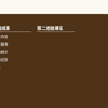
務成果
第二總館專區
境改造
新服務
務統計
獎紀錄
報