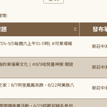
整理)
按標題排序 
標題
發布
/4-9/5每週六上午10-11時) #可單場報
新莊中
柬埔寨文化 ( #8/9哈努曼神猴 開放
新莊中
：8/7阿里鳳鳳吊飾、8/22阿美族八
新莊中
童閱讀推廣活動，6/29起歡迎報名參加