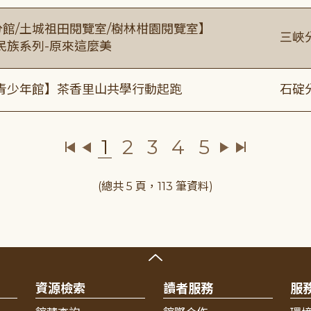
分館/土城祖田閱覽室/樹林柑園閱覽室】
三峽
住民族系列-原來這麼美
青少年館】茶香里山共學行動起跑
石碇
1
2
3
4
5
(總共 5 頁，113 筆資料)
資源檢索
讀者服務
服