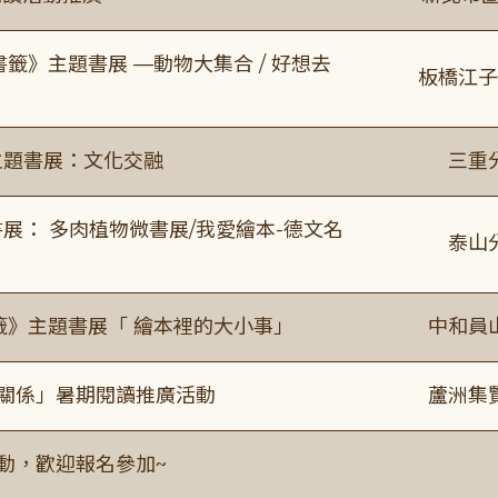
書籤》主題書展 —動物大集合 / 好想去
板橋江子
主題書展：文化交融
三重
展： 多肉植物微書展/我愛繪本-德文名
泰山
籤》主題書展「 繪本裡的大小事」
中和員
好關係」暑期閱讀推廣活動
蘆洲集
活動，歡迎報名參加~