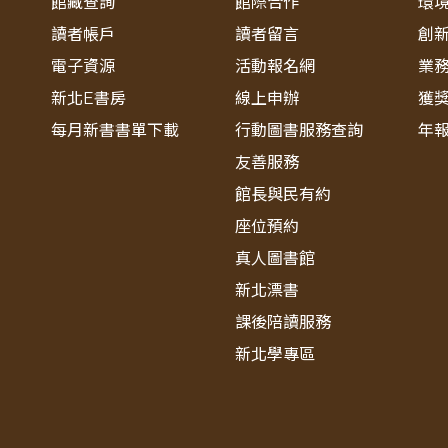
館藏查詢
館際合作
環
讀者帳戶
讀者留言
創
電子資源
活動報名網
業
新北E書房
線上申辦
獲
每月新書書單下載
行動圖書服務查詢
年
友善服務
館長與民有約
座位預約
真人圖書館
新北漂書
課後陪讀服務
新北學專區