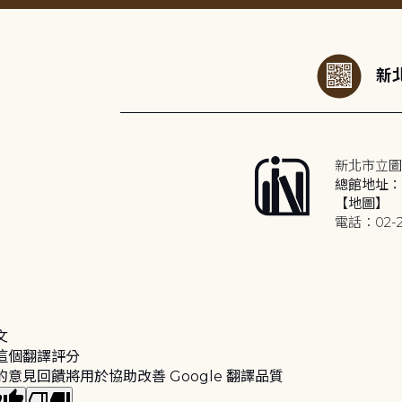
:::
新北
新北市立圖
總館地址：2
【地圖】
電話：02-2
文
這個翻譯評分
的意見回饋將用於協助改善 Google 翻譯品質