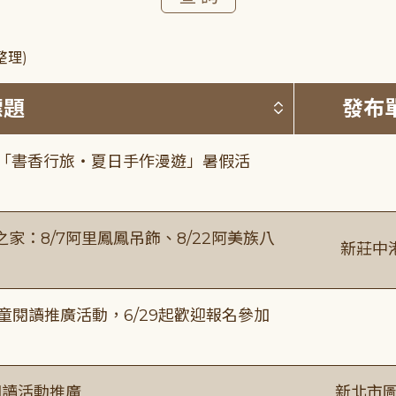
整理)
按標題排序 
標題
發布
房「書香行旅・夏日手作漫遊」暑假活
：8/7阿里鳳鳳吊飾、8/22阿美族八
新莊中
童閱讀推廣活動，6/29起歡迎報名參加
閱讀活動推廣
新北市圖