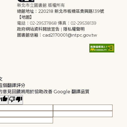
新北市立圖書館 版權所有
總館地址：220218 新北市板橋區貴興路139號
【地圖】
電話：02-29537868 傳真：02-29538139
政府網站資料開放宣告
|
隱私權聲明
圖書館信箱：cad2170001@ntpc.gov.tw
文
這個翻譯評分
的意見回饋將用於協助改善 Google 翻譯品質