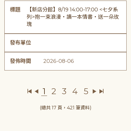
標題
【新店分館】8/19 14:00-17:00 <七夕系
列>抱一束浪漫・讀一本情書・送一朵玫
瑰
發布單位
發佈時間
2026-08-06
1
2
3
4
5
(總共 17 頁，421 筆資料)