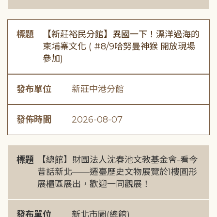
標題
【新莊裕民分館】異國一下！漂洋過海的
柬埔寨文化 ( #8/9哈努曼神猴 開放現場
參加)
發布單位
新莊中港分館
發佈時間
2026-08-07
標題
【總館】財團法人沈春池文教基金會-看今
昔話新北——遷臺歷史文物展覽於1樓圓形
展櫃區展出，歡迎一同觀展！
發布單位
新北市圖(總館)