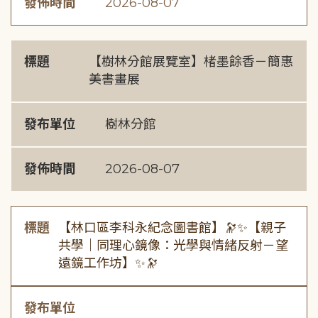
發佈時間
2026-08-07
標題
【樹林分館展覽室】楮墨餘香－簡惠
美書畫展
發布單位
樹林分館
發佈時間
2026-08-07
標題
【林口區李科永紀念圖書館】🔭✨【親子
共學｜同理心鏡像：光學與情緒反射－望
遠鏡工作坊】✨🔭
發布單位