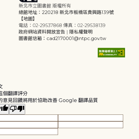
新北市立圖書館 版權所有
總館地址：220218 新北市板橋區貴興路139號
【地圖】
電話：02-29537868 傳真：02-29538139
政府網站資料開放宣告
|
隱私權聲明
圖書館信箱：cad2170001@ntpc.gov.tw
文
這個翻譯評分
的意見回饋將用於協助改善 Google 翻譯品質