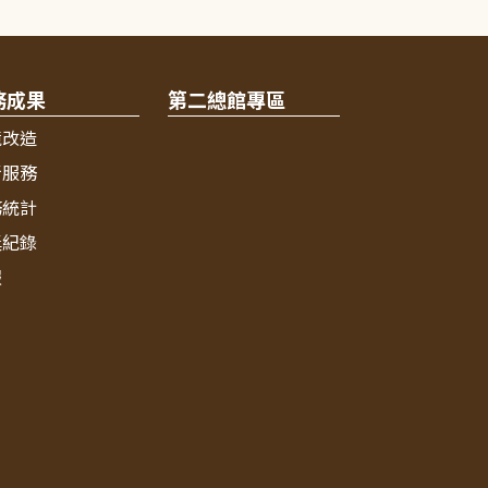
務成果
第二總館專區
境改造
新服務
務統計
獎紀錄
報