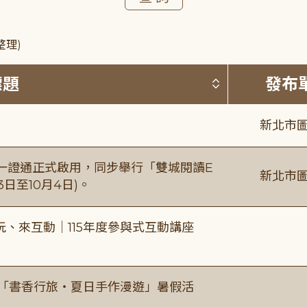
整理)
按標題排序 
標題
發布
新北市圖
日一證通正式啟用，同步舉行「雙城閱讀E
新北市圖
日至10月4日)。
、來互動｜115年度參與式互動講座
房「書香行旅・夏日手作漫遊」暑假活