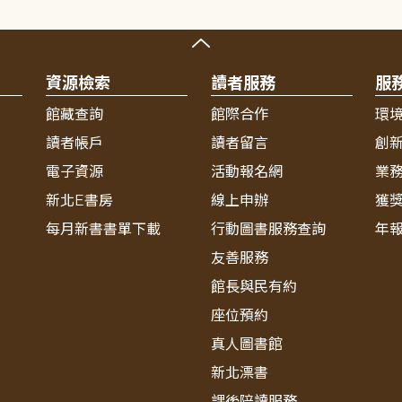
資源檢索
讀者服務
服
館藏查詢
館際合作
環
讀者帳戶
讀者留言
創
電子資源
活動報名網
業
新北E書房
線上申辦
獲
每月新書書單下載
行動圖書服務查詢
年
友善服務
館長與民有約
座位預約
真人圖書館
新北漂書
課後陪讀服務