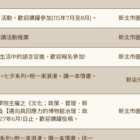
動，歡迎踴躍參加(115年7月至8月)。
新北市圖
閱讀活動推廣
新北市圖
生活中的語言促進，歡迎報名參加!
新北市圖
:00 <七夕系列>抱一束浪漫・讀一本情書・
新店
學院主編之《文化：政策．管理．新
及【邁向具回應力的博物館治理：政
新北市圖
27年6月1日止，歡迎踴躍投稿。
0 <七夕系列>抱一束浪漫・讀一本情書・送一