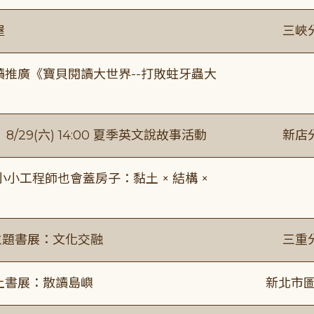
屋
三峽
讀推廣《寶貝閱讀大世界--打敗蛀牙蟲大
館】8/29(六) 14:00 夏季英文說故事活動
新店
工程師也會蓋房子：黏土 × 結構 ×
主題書展：文化交融
三重
線上書展：散讀島嶼
新北市圖