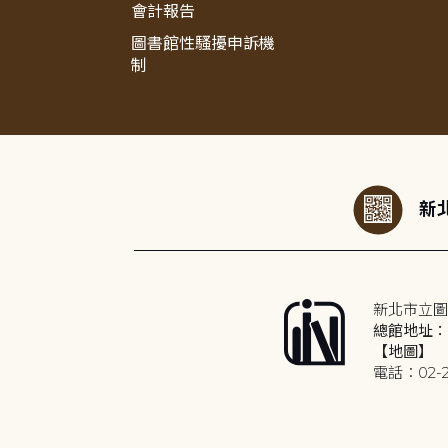
會計報告
圖書館性騷擾申訴機
制
:::
新北
新北市立圖
總館地址：2
【地圖】
電話：02-2