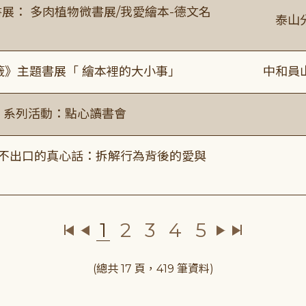
展： 多肉植物微書展/我愛繪本-德文名
泰山
籤》主題書展「 繪本裡的大小事」
中和員
ry」系列活動：點心讀書會
說不出口的真心話：拆解行為背後的愛與
1
2
3
4
5
(總共 17 頁，419 筆資料)