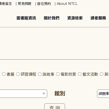
讀者留言
常見問題
座位預約
About NTCL
圖書館資訊
關於我們
資源檢索
讀者服務
座
書展
研習課程
說故事
電影欣賞
藝文活動
其
館別