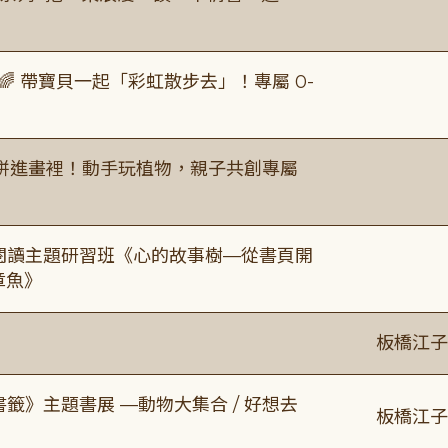
 帶寶貝一起「彩虹散步去」！專屬 0-
拼進畫裡！動手玩植物，親子共創專屬
元閱讀主題研習班《心的故事樹—從書頁開
章魚》
板橋江子
書籤》主題書展 —動物大集合 / 好想去
板橋江子