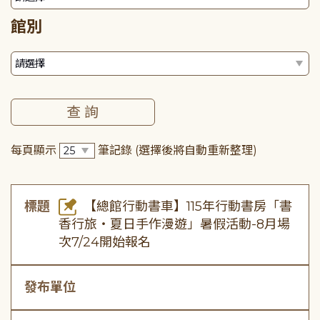
館別
每頁顯示
筆記錄
(選擇後將自動重新整理)
標題
【總館行動書車】115年行動書房「書
香行旅・夏日手作漫遊」暑假活動-8月場
次7/24開始報名
發布單位