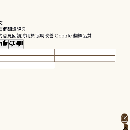
文
這個翻譯評分
的意見回饋將用於協助改善 Google 翻譯品質