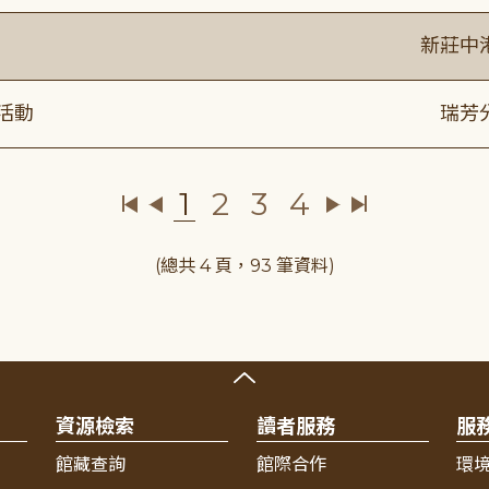
新莊中
活動
瑞芳
1
2
3
4
(總共 4 頁，93 筆資料)
資源檢索
讀者服務
服
館藏查詢
館際合作
環