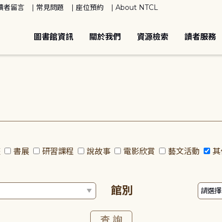
讀者留言
常見問題
座位預約
About NTCL
圖書館資訊
關於我們
資源檢索
讀者服務
座
書展
研習課程
說故事
電影欣賞
藝文活動
其
館別