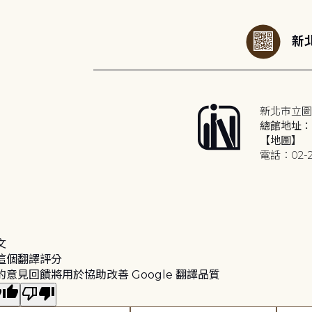
新北
新北市立圖
總館地址：2
【地圖】
電話：02-2
文
這個翻譯評分
的意見回饋將用於協助改善 Google 翻譯品質