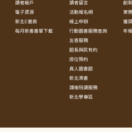
讀者帳戶
讀者留言
創
電子資源
活動報名網
業
新北E書房
線上申辦
獲
每月新書書單下載
行動圖書服務查詢
年
友善服務
館長與民有約
座位預約
真人圖書館
新北漂書
課後陪讀服務
新北學專區