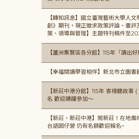
【轉知訊息】國立臺灣藝術大學人文
創》期刊，現正徵求政策評論、書評
策、領導與管理】主題特刊稿件至20
【蘆洲集賢區各分館】115年「讀出
【幸福閱讀學習相伴】新北市立圖書
【新莊中港分館】115年 客棧聽故事 ( 7
名 歡迎踴躍參加～
【新莊、新莊中港】鬧新莊！在地風味 ×
台語囡仔營 仍有名額歡迎報名~