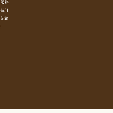
新服務
務統計
獎紀錄
報