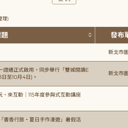
整理)
按標題排序 
標題
發布
新北市圖
日一證通正式啟用，同步舉行「雙城閱讀E
新北市圖
日至10月4日)。
、來互動｜115年度參與式互動講座
房「書香行旅・夏日手作漫遊」暑假活