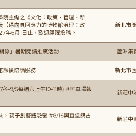
學院主編之《文化：政策．管理．新
及【邁向具回應力的博物館治理：政
新北市圖
27年6月1日止，歡迎踴躍投稿。
好關係」暑期閱讀推廣活動
蘆洲集
館課後陪讀服務
新北市圖
/4-9/5每週六上午10-11時) #可單場報
新莊中
 親子創藝體驗營 #8/16興直堡講古-
新莊中