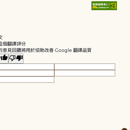
文
這個翻譯評分
的意見回饋將用於協助改善 Google 翻譯品質