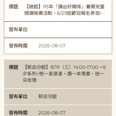
標題
【總館】115年「讀出好關係」暑期兒童
閱讀推廣活動，6/29起歡迎報名參加~
發布單位
發佈時間
2026-08-07
標題
【新店分館】8/19（三）14:00-17:00 <七
夕系列>抱一束浪漫・讀一本情書・送一
朵玫瑰
發布單位
新店分館
發佈時間
2026-08-07