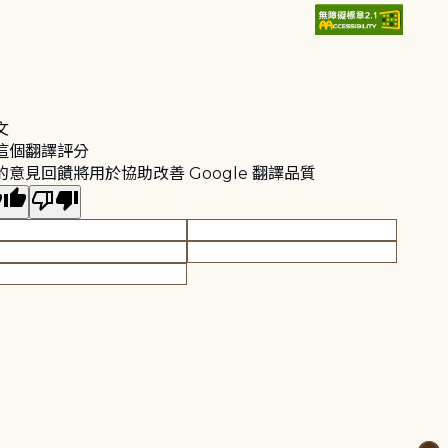
文
這個翻譯評分
的意見回饋將用於協助改善 Google 翻譯品質