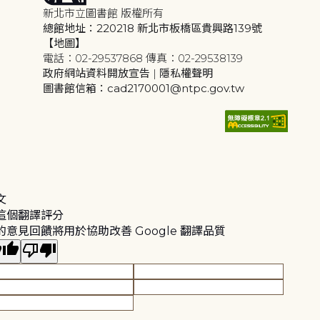
新北市立圖書館 版權所有
總館地址：220218 新北市板橋區貴興路139號
【地圖】
電話：02-29537868 傳真：02-29538139
政府網站資料開放宣告
|
隱私權聲明
圖書館信箱：cad2170001@ntpc.gov.tw
文
這個翻譯評分
的意見回饋將用於協助改善 Google 翻譯品質