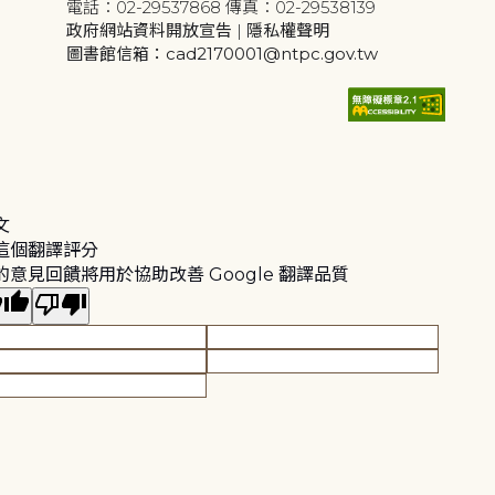
電話：02-29537868 傳真：02-29538139
政府網站資料開放宣告
|
隱私權聲明
圖書館信箱：cad2170001@ntpc.gov.tw
文
這個翻譯評分
的意見回饋將用於協助改善 Google 翻譯品質