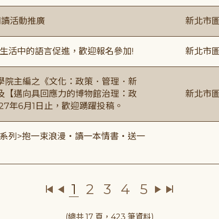
閱讀活動推廣
新北市圖
生活中的語言促進，歡迎報名參加!
新北市圖
學院主編之《文化：政策．管理．新
及【邁向具回應力的博物館治理：政
新北市圖
27年6月1日止，歡迎踴躍投稿。
0 <七夕系列>抱一束浪漫・讀一本情書・送一
1
2
3
4
5
(總共 17 頁，423 筆資料)