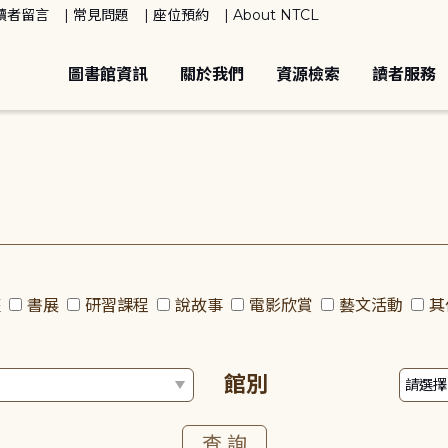
讀者留言
常見問題
座位預約
About NTCL
圖書館資訊
關於我們
資源檢索
讀者服務
座
書展
研習課程
說故事
電影欣賞
藝文活動
其
館別