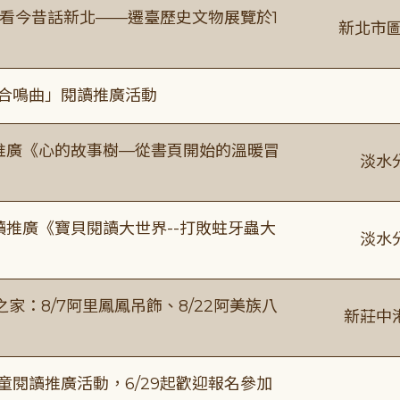
看今昔話新北——遷臺歷史文物展覽於1
新北市圖
的合鳴曲」閱讀推廣活動
讀推廣《心的故事樹—從書頁開始的溫暖冒
淡水
讀推廣《寶貝閱讀大世界--打敗蛀牙蟲大
淡水
：8/7阿里鳳鳳吊飾、8/22阿美族八
新莊中
童閱讀推廣活動，6/29起歡迎報名參加