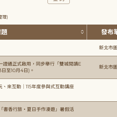
整理)
按標題排序 
標題
發布
新北市圖
日一證通正式啟用，同步舉行「雙城閱讀E
新北市圖
日至10月4日)。
、來互動｜115年度參與式互動講座
房「書香行旅・夏日手作漫遊」暑假活