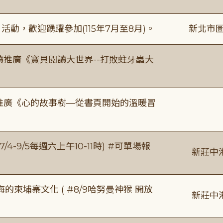
動，歡迎踴躍參加(115年7月至8月)。
新北市圖
讀推廣《寶貝閱讀大世界--打敗蛀牙蟲大
讀推廣《心的故事樹—從書頁開始的溫暖冒
/4-9/5每週六上午10-11時) #可單場報
新莊中
柬埔寨文化 ( #8/9哈努曼神猴 開放
新莊中