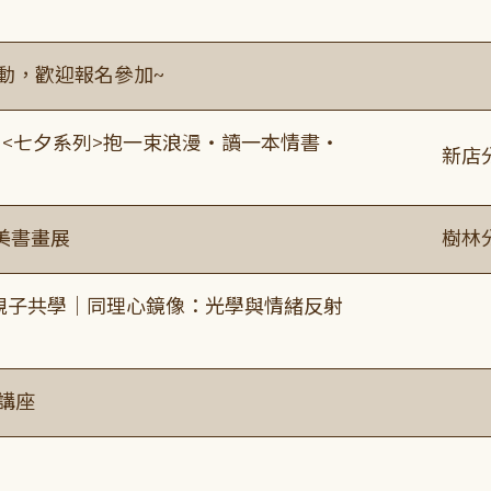
活動，歡迎報名參加~
:00 <七夕系列>抱一束浪漫・讀一本情書・
新店
美書畫展
樹林
親子共學｜同理心鏡像：光學與情緒反射
講座