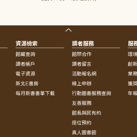
資源檢索
讀者服務
服
館藏查詢
館際合作
環
讀者帳戶
讀者留言
創
電子資源
活動報名網
業
新北E書房
線上申辦
獲
每月新書書單下載
行動圖書服務查詢
年
友善服務
館長與民有約
座位預約
真人圖書館