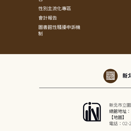
性別主流化專區
會計報告
圖書館性騷擾申訴機
制
:::
新北
新北市立圖
總館地址：2
【地圖】
電話：02-2