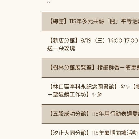
~
【總館】115年多元共融「閱」平等
【新店分館】8/19（三）14:00-17
送一朵玫瑰
【樹林分館展覽室】楮墨餘香－簡惠
【林口區李科永紀念圖書館】🔭✨【
－望遠鏡工作坊】✨🔭
【五股成功分館】115年用行動表達愛
【汐止大同分館】115年暑期閱讀活動