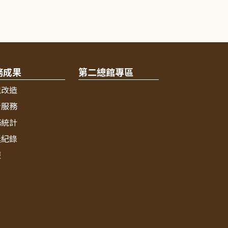
務成果
第二總館專區
境改造
新服務
務統計
獎紀錄
報