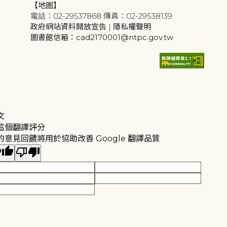
【地圖】
電話：02-29537868 傳真：02-29538139
政府網站資料開放宣告
|
隱私權聲明
圖書館信箱：cad2170001@ntpc.gov.tw
文
這個翻譯評分
的意見回饋將用於協助改善 Google 翻譯品質