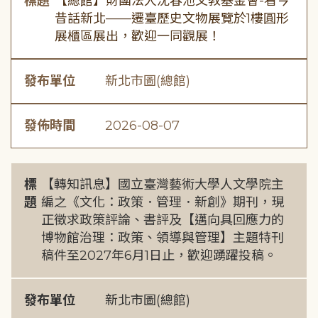
標題
【總館】財團法人沈春池文教基金會-看今
昔話新北——遷臺歷史文物展覽於1樓圓形
展櫃區展出，歡迎一同觀展！
發布單位
新北市圖(總館)
發佈時間
2026-08-07
標
【轉知訊息】國立臺灣藝術大學人文學院主
題
編之《文化：政策．管理．新創》期刊，現
正徵求政策評論、書評及【邁向具回應力的
博物館治理：政策、領導與管理】主題特刊
稿件至2027年6月1日止，歡迎踴躍投稿。
發布單位
新北市圖(總館)