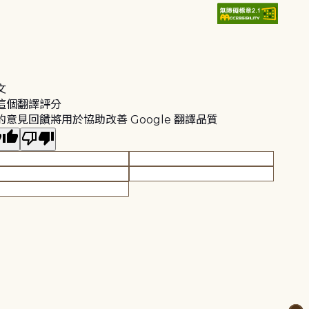
文
這個翻譯評分
的意見回饋將用於協助改善 Google 翻譯品質