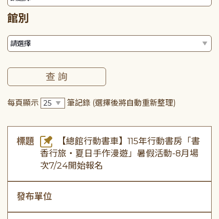
館別
每頁顯示
筆記錄
(選擇後將自動重新整理)
標題
【總館行動書車】115年行動書房「書
香行旅・夏日手作漫遊」暑假活動-8月場
次7/24開始報名
發布單位