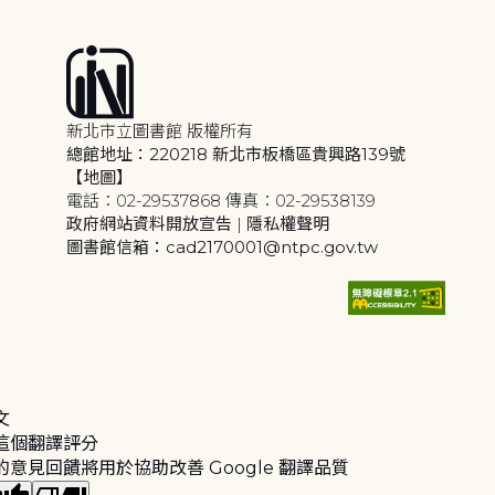
新北市立圖書館 版權所有
總館地址：220218 新北市板橋區貴興路139號
【地圖】
電話：02-29537868 傳真：02-29538139
政府網站資料開放宣告
|
隱私權聲明
圖書館信箱：cad2170001@ntpc.gov.tw
文
這個翻譯評分
的意見回饋將用於協助改善 Google 翻譯品質