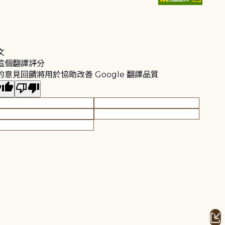
文
這個翻譯評分
的意見回饋將用於協助改善 Google 翻譯品質