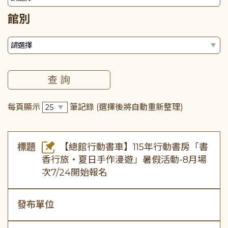
館別
每頁顯示
筆記錄
(選擇後將自動重新整理)
標題
【總館行動書車】115年行動書房「書
香行旅・夏日手作漫遊」暑假活動-8月場
次7/24開始報名
發布單位