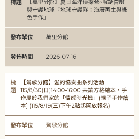
標題
【萬里分館】夏日海洋偵探營~解謎冒險
與守護地球『地球守護隊：海廢再生與綠
色手作』
發布單位
萬里分館
發佈時間
2026-07-16
標
【鶯歌分館】愛的協奏曲系列活動
題
115/8/30(日)14:00-16:00 共讀方格繪本，手
作屬於我們家的「情感時光機」(親子手作繪
本) (115/8/19(三)下午2點起開放報名)
發布單位
鶯歌分館