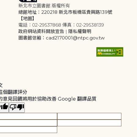
新北市立圖書館 版權所有
總館地址：220218 新北市板橋區貴興路139號
【地圖】
電話：02-29537868 傳真：02-29538139
政府網站資料開放宣告
|
隱私權聲明
圖書館信箱：cad2170001@ntpc.gov.tw
文
這個翻譯評分
的意見回饋將用於協助改善 Google 翻譯品質