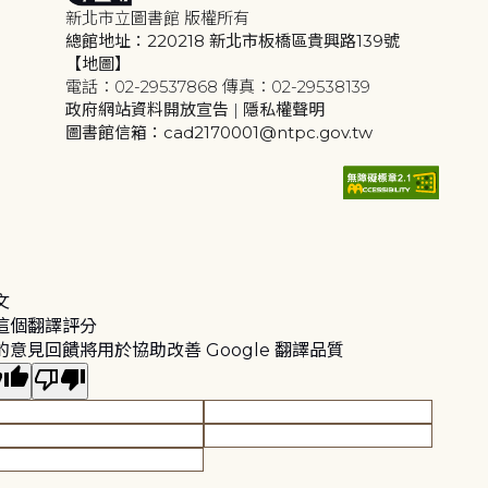
新北市立圖書館 版權所有
總館地址：220218 新北市板橋區貴興路139號
【地圖】
電話：02-29537868 傳真：02-29538139
政府網站資料開放宣告
|
隱私權聲明
圖書館信箱：cad2170001@ntpc.gov.tw
文
這個翻譯評分
的意見回饋將用於協助改善 Google 翻譯品質