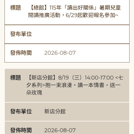
標題
【總館】115年「讀出好關係」暑期兒童
閱讀推廣活動，6/29起歡迎報名參加~
發布單位
發佈時間
2026-08-07
標題
【新店分館】8/19（三）14:00-17:00 <七
夕系列>抱一束浪漫・讀一本情書・送一
朵玫瑰
發布單位
新店分館
發佈時間
2026-08-07