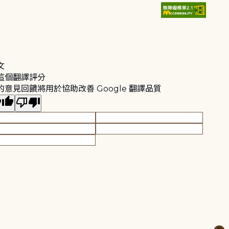
文
這個翻譯評分
的意見回饋將用於協助改善 Google 翻譯品質