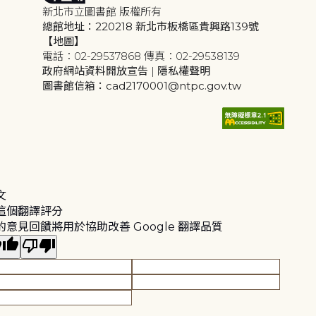
新北市立圖書館 版權所有
總館地址：220218 新北市板橋區貴興路139號
【地圖】
電話：02-29537868 傳真：02-29538139
政府網站資料開放宣告
|
隱私權聲明
圖書館信箱：cad2170001@ntpc.gov.tw
文
這個翻譯評分
的意見回饋將用於協助改善 Google 翻譯品質